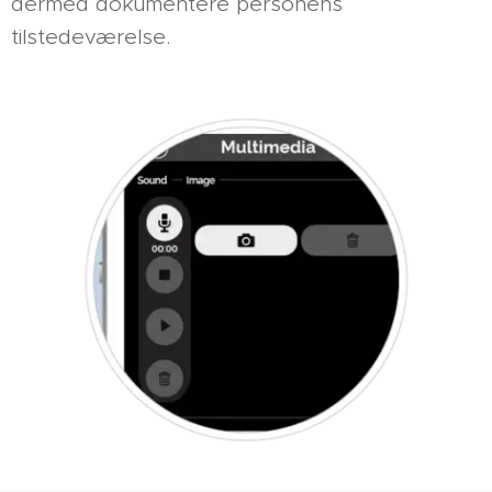
dermed dokumentere personens
tilstedeværelse.